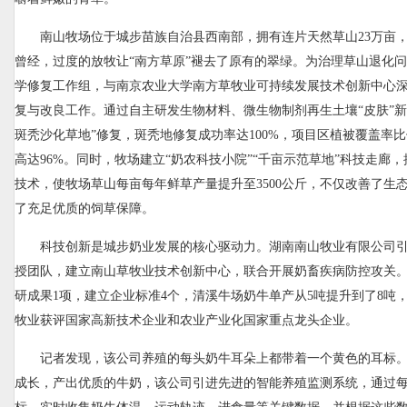
南山牧场位于城步苗族自治县西南部，拥有连片天然草山23万亩，
曾经，过度的放牧让“南方草原”褪去了原有的翠绿。为治理草山退化
学修复工作组，与南京农业大学南方草牧业可持续发展技术创新中心
复与改良工作。通过自主研发生物材料、微生物制剂再生土壤“皮肤”新
斑秃沙化草地”修复，斑秃地修复成功率达100%，项目区植被覆盖率比
高达96%。同时，牧场建立“奶农科技小院”“千亩示范草地”科技走廊
技术，使牧场草山每亩每年鲜草产量提升至3500公斤，不仅改善了生
了充足优质的饲草保障。
科技创新是城步奶业发展的核心驱动力。湖南南山牧业有限公司
授团队，建立南山草牧业技术创新中心，联合开展奶畜疾病防控攻关。
研成果1项，建立企业标准4个，清溪牛场奶牛单产从5吨提升到了8吨
牧业获评国家高新技术企业和农业产业化国家重点龙头企业。
记者发现，该公司养殖的每头奶牛耳朵上都带着一个黄色的耳标
成长，产出优质的牛奶，该公司引进先进的智能养殖监测系统，通过