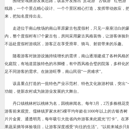
围绕全域旅游发展思路，该县开发推出“赏花游”“古镇游”“红色游”“
线路，一个个景点精心设计、一个个景区精心打造，发挥带动效应，
来，把知名度传出去。
走进位于南山牧场的南山草原蒙古包度假村，只见一座座洁白的
内，整个度假村有17个蒙古包，房间采用蒙古风格装饰，让游客体验
不远处度假村游戏区，游客正在享受滑草、骑马、射箭带来的乐趣。
随着游客对旅游设施持续增长的需求，南山逐渐建成了各种风格
化庭院，有地道苗族特色的吊脚楼，有中西风格合璧的院落，多样化
足不同游客的需求。在旅游旺季，南山民宿“一房难求”。
该县重点打造的一批特色产业示范村、特色文化旅游村镇，突出“
功能，使新农村成为旅游业发展的大舞台。
丹口镇桃林村以桃林为名，因桃林闻名。每年3月，2万多株桃花
游客前来观赏。儒林镇罗家水村5棵平均年龄在1000年以上的古银杏
片片金黄、通透明亮，每年吸引大批省内外游客来此观光“打卡”。在
果蔬采摘等体验项目，让游客深度感受“向往的生活”。“以前来城步只