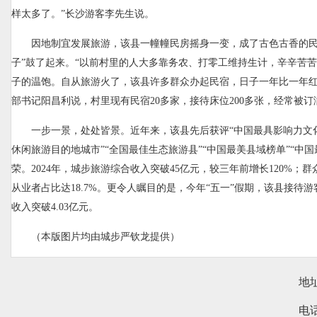
样太多了。”长沙游客李先生说。
因地制宜发展旅游，该县一幢幢民房摇身一变，成了古色古香的民
子”鼓了起来。“以前村里的人大多靠务农、打零工维持生计，辛辛苦
子的温饱。自从旅游火了，该县许多群众办起民宿，日子一年比一年红
部书记阳昌利说，村里现有民宿20多家，接待床位200多张，经常被订
一步一景，处处皆景。近年来，该县先后获评“中国最具影响力文化
休闲旅游目的地城市”“全国最佳生态旅游县”“中国最美县域榜单”“中
荣。2024年，城步旅游综合收入突破45亿元，较三年前增长120%；
从业者占比达18.7%。更令人瞩目的是，今年“五一”假期，该县接待游客
收入突破4.03亿元。
（本版图片均由城步严钦龙提供）
地
电话