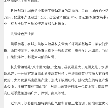
术创新提供了坚实保障。
科技创新为城步奶业带来了蓬勃发展的新局面。目前，城步奶业奶牛
万头，奶业年产值超过3亿元，占全省产值近50%。奶业的繁荣发展带动
业，有力推动了当地经济发展和乡村振兴。
共筑绿色产业梦
晨曦初露，在城步苗族自治县长安营镇长坪蔬菜基地里，菜农们
椒、西红柿装车。基地负责人摘下一颗西红柿，掰开后汁水四溢。“我
一口酸甜爆汁，都是大自然的味道。”
长安营镇地处“八十里大南山”之巅，昼夜温差大，光照充足，水
质地好，十分适宜发展高山延季蔬菜种植，开辟高端菜品市场大有前
优势，大力发展高山蔬菜产业，形成了以西红柿、辣椒为主的特色产业
余公顷，注册了商标“南山顶”，对高山蔬菜进行统一包装上市，提高
高山延季蔬菜远销广州、深圳、南京等地。
近年来，该县依托独特的高山气候和富硒土壤资源，因地制宜优