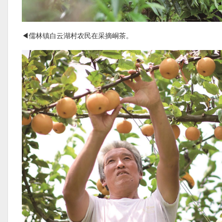
◀儒林镇白云湖村农民在采摘峒茶。