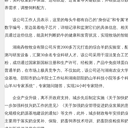
标，实时收集奶牛体温、运动轨迹、进食量等关键数据，并根据这些
养需求，调整饲料配方。
该公司工作人员表示，这里的每头牛都有自己的“身份证”和专属“
数字编号，里边装着电子芯片，详细记录和监测它们的具体信息、相
员通过这些信息，能及时判断奶牛的健康和发育状况，实现牧场的智
湖南羴牧牧业有限公司斥资2000多万元打造的综合羊奶实验室，配
测与研发设备，汇聚30余名专业科研人才。该公司采用干湿法复合工
粉，成功通过国家新国标注册和生产许可。经检测，产品中免疫球蛋
普通羊奶，在市场上极具竞争力。不仅如此，该公司还与湖南农业大
业基地、邵阳市奶山羊院士工作站和湖南邵阳奶山羊科技小院等多个科
山羊AI专家系统”，专家随问随答，实现24小时专家陪伴。
企业产业升级，离不开政府支持。城步先后制定实施《关于加快
一步加强科技兴奶工作的意见》《关于加强奶业管理促进奶业发展的
化规模化奶源基地建设的通知》等文件，此外，城步财政每年安排奶业
主要用于落实奶业奖补、保险、奶畜饲养技术培训、奶畜防疫检疫和