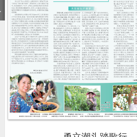
期
勇立潮头踏歌行