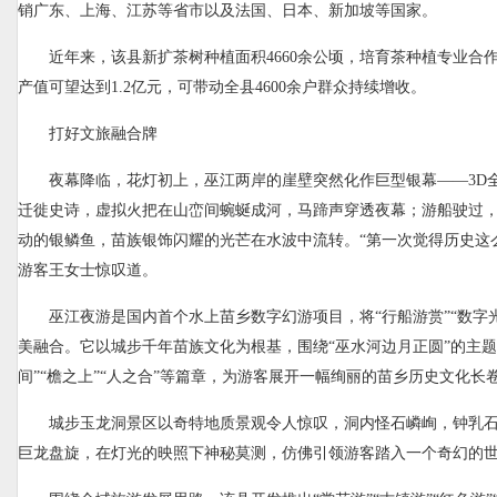
销广东、上海、江苏等省市以及法国、日本、新加坡等国家。
近年来，该县新扩茶树种植面积4660余公顷，培育茶种植专业合作
产值可望达到1.2亿元，可带动全县4600余户群众持续增收。
打好文旅融合牌
夜幕降临，花灯初上，巫江两岸的崖壁突然化作巨型银幕——3D
迁徙史诗，虚拟火把在山峦间蜿蜒成河，马蹄声穿透夜幕；游船驶过，
动的银鳞鱼，苗族银饰闪耀的光芒在水波中流转。“第一次觉得历史这
游客王女士惊叹道。
巫江夜游是国内首个水上苗乡数字幻游项目，将“行船游赏”“数字光
美融合。它以城步千年苗族文化为根基，围绕“巫水河边月正圆”的主题，
间”“檐之上”“人之合”等篇章，为游客展开一幅绚丽的苗乡历史文化长
城步玉龙洞景区以奇特地质景观令人惊叹，洞内怪石嶙峋，钟乳
巨龙盘旋，在灯光的映照下神秘莫测，仿佛引领游客踏入一个奇幻的