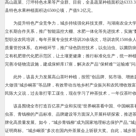
高山蔬菜、汀坪特色水果等产业群。目前，全县蔬菜种植面积达6333.33
县特色水果种植面积达6500公顷，产值9.2亿元。
为提升特色产业竞争力，城步持续强化科技支撑。与湖南农业大
立长期合作关系，推广智能温控大棚、水肥一体化等先进技术，实施“
型职业农民培训，每年开展专业技术培训20余场次，培训农民1500余
质量管控体系。在种植环节，推广绿色防控技术，以虫治虫、以菌防
立有机肥替代化肥示范区，让土壤更健康；推行标准化生产，统一种
完善冷链物流设施，建成保鲜库17座，解决农产品“保鲜难”“运输难”
此外，该县大力发展高山茶叶种植，按照“创品牌、拓市场、增效
大做强“城步峒茶”等品牌，有效带动当地乡村产业振兴和农民增收致
民陈大义说，过去靠打零工谋生，现在学习了种茶技术，一年仅茶叶
该县围绕全市打造百亿茶产业和实现“世界峒茶看中国、中国峒茶
虫茶、青钱柳的产品标准、品牌建设等方面深入开展科研探索，推进
牌化高质量发展。如今，“城步青钱柳”成为国家地理标志保护产品,“城
证明商标。“城步峒茶”多次在国内外茶展会上斩获大奖。自此，城步