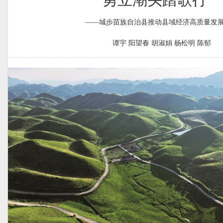
——城步苗族自治县推动县域经济高质量发
谭宇 阳望春 胡淑娟 杨松明 陈郁