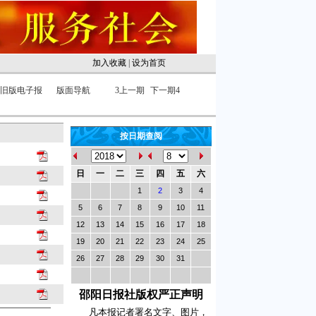
加入收藏
|
设为首页
旧版电子报
版面导航
3
上一期
下一期
4
按日期查阅
日
一
二
三
四
五
六
1
2
3
4
5
6
7
8
9
10
11
12
13
14
15
16
17
18
19
20
21
22
23
24
25
26
27
28
29
30
31
邵阳日报社版权严正声明
凡本报记者署名文字、图片，