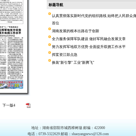
标题导航
认真贯彻落实新时代党的组织路线 始终把人民群众
首位
湖南发展的根本出路在于创新
全力服务保障军队建设 做好军民融合发展文章
努力发挥军地双方优势 全面提升双拥工作水平
挥桨资江鼓点急
换装“新引擎” 工业“新腾飞”
版面导航
下一版
4
地址：湖南省邵阳市城西樟树垅 邮编：422000
电话：0739-5322629 邮箱：shaoyangnews@126.com