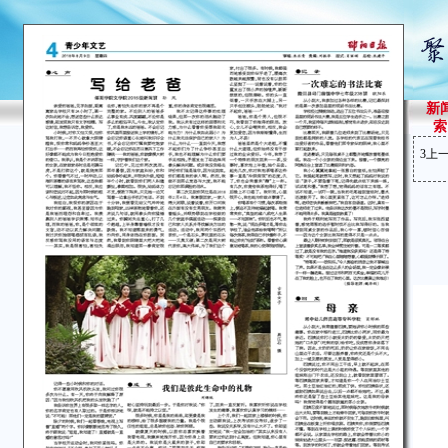
新
索
3
上