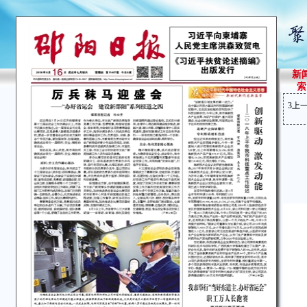
新
索
3
上