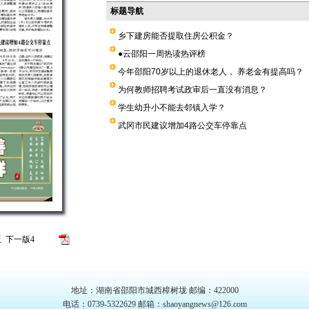
标题导航
乡下建房能否提取住房公积金？
●云邵阳一周热读热评榜
今年邵阳70岁以上的退休老人， 养老金有提高吗？
为何教师招聘考试政审后一直没有消息？
学生幼升小不能去邻镇入学？
武冈市民建议增加4路公交车停靠点
版面导航
版
下一版
4
地址：湖南省邵阳市城西樟树垅 邮编：422000
电话：0739-5322629 邮箱：shaoyangnews@126.com