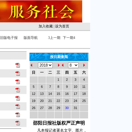
加入收藏
|
设为首页
旧版电子报
版面导航
3
上一期
下一期
4
按日期查阅
日
一
二
三
四
五
六
1
2
3
4
5
6
7
8
9
10
11
12
13
14
15
16
17
18
19
20
21
22
23
24
25
26
27
28
29
30
31
邵阳日报社版权严正声明
凡本报记者署名文字、图片，