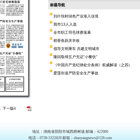
标题导航
刘什坝村绿色产业渐入佳境
我市13人入选
全市职工羽毛球赛落幕
稻香鱼跃庆丰收
倡导文明乘车 共建文明城市
隆回取缔五户无证“小餐饮”
《中国共产党纪律处分条例》权威解读（之四）
爱莲街道严防安全生产事故
版面导航
版
下一版
4
地址：湖南省邵阳市城西樟树垅 邮编：422000
电话：0739-5322629 邮箱：shaoyangnews@126.com