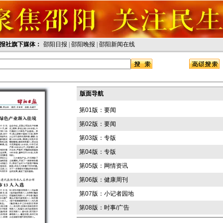
报社旗下媒体：
邵阳日报
|
邵阳晚报
|
邵阳新闻在线
版面导航
第01版：要闻
第02版：要闻
第03版：专版
第04版：专版
第05版：网情资讯
第06版：健康周刊
第07版：小记者园地
第08版：时事/广告