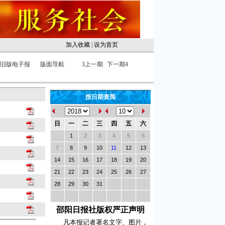
加入收藏
|
设为首页
旧版电子报
版面导航
3
上一期
下一期
4
按日期查阅
日
一
二
三
四
五
六
1
2
3
4
5
6
7
8
9
10
11
12
13
14
15
16
17
18
19
20
21
22
23
24
25
26
27
28
29
30
31
邵阳日报社版权严正声明
凡本报记者署名文字、图片，