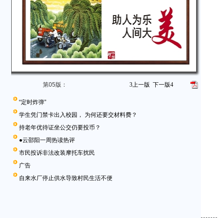
第05版：
3
上一版
下一版
4
“定时炸弹”
学生凭门禁卡出入校园， 为何还要交材料费？
持老年优待证坐公交仍要投币？
●云邵阳一周热读热评
市民投诉非法改装摩托车扰民
广告
自来水厂停止供水导致村民生活不便