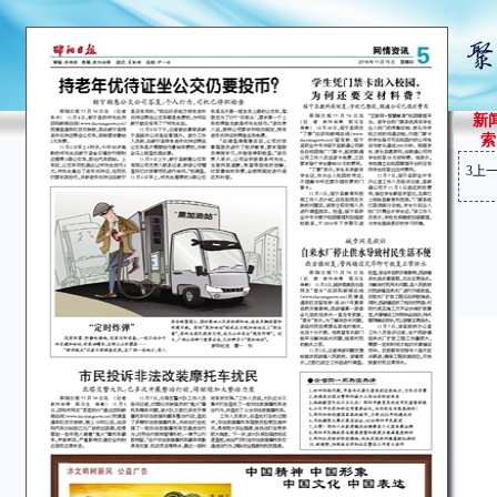
新
索
3
上