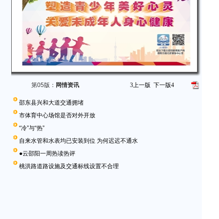
第05版：
网情资讯
3
上一版
下一版
4
邵东县兴和大道交通拥堵
市体育中心场馆是否对外开放
“冷”与“热”
自来水管和水表均已安装到位 为何迟迟不通水
●云邵阳一周热读热评
桃洪路道路设施及交通标线设置不合理