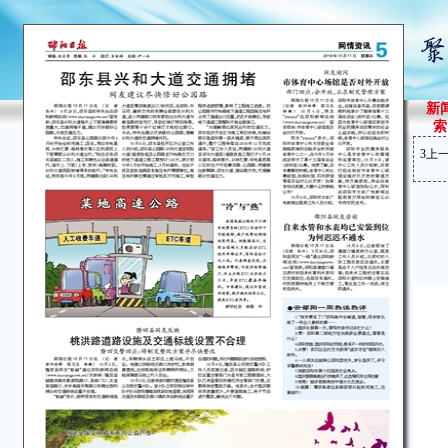
新
索
3
上